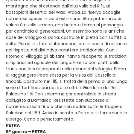
montagne che si estende dall'alta valle del Rift, ai
bassopiani desertici del Wadi Araba. La riserva accoglie
numerose specie in via d’estinzione. Altro patrimonio di
valore è quello umano, che ha dato forma al paesaggio
per centinaia di generazioni. Un esempio sono le antiche
case del Villaggio di Dana, costruite in pietra con soffitti a
volta. Prima in stato d’abbandono, ora in corso di restauro
nel rispetto del distintivo carattere tradizionale. Con il
ritorno al villaggio gli abitanti hanno riscoperto le tradizioni
artigianali ed agricole del luogo. Pranzo con piatti della
tradizione locale preparati dalle donne del villaggio. Prima
di raggiungere Petra sosta per la visita del Castello di
Shobak. Costruito nel 1115, si tratta della prima di una lunga
serie di fortificazioni costruite oltre il Giordano dal Re
Baldovino 1 di Gerusalemme per controllare la strada
dall’Egitto a Damasco. Resistette con successo a
numerosi assalti fino a che non cadde sotto le truppe di
Saladino nel 1189. Arrivo in serata a Petra e sistemazione in
albergo. Cena e pernottamento.
PETRA
5° giorno – PETRA