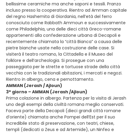
bellissime ceramiche ma anche saponi e tessili. Pranzo
incluso presso la cooperativa. Rientro ad Amman capitale
del regno Hashemita di Giordania, nell’età del ferro
conosciuta come Rabbath Ammoun e successivamente
come Philadelphia, una delle dieci città Greco-romane
appartenenti alla confederazione urbana di Decapoli e
recentemente chiamata la “città Bianca” a causa delle
pietre bianche usate nella costruzione delle case. Si
visiterà il teatro romano, la Cittadella e il Museo del
folklore e dell’archeologia. Si prosegue con una
passeggiata per le strette e tortuose strade della città
vecchia con le tradizionali abitazioni, i mercati e negozi.
Rientro in albergo, cena e pernottamento.
AMMAN (Jerash / Ajloun)
3° giorno – AMMAN (Jerash /Ajloun)
Prima colazione in albergo. Partenza per la visita di Jerash
uno degli esempi della civiltà romana meglio conservati.
Faceva parte della Decapoli (dieci grandi città romane
d’oriente) chiamata anche Pompei dell’Est per il suo
incredibile stato di preservazione, con teatri, chiese,
templi (dedicati a Zeus e ad Artemide), un Ninfeo e