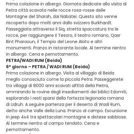
Prima colazione in albergo. Giornata dedicate alla visita di
Petra città scavata nelle rocce rosa-rosse delle
Montagne del Sharah, dai Nabatei. Questo sito venne
riscoperto dopo molti anni dallo svizzero Burkhardt.
Passeggiata attraverso il Siq, stretta spaccatura tra le
rocce, per raggiungere il Tesoro, il teatro romano, Qasr
Bint Pharaoun, il Tempio del Leone Alato e altri
monumenti. Pranzo in ristorante locale. Al termine rientro
in albergo. Cena e pernottamento.
PETRA/WADI RUM (Beida)
6° giorno – PETRA / WADI RUM (Beida)
Prima colazione in albergo. Visita al villaggio di Beida
meglio conosciuto come la piccola Petra. Passeggerete
tra villaggi di 8000 anni scavati all’Età della Pietra,
ammirando le rovine degli insediamenti dei biblici Edomiti,
esplorando i resti sparsi della fortezza legionaria romana
di Udruh. A seguire partenza per il deserto di Wadi Rum,
detto anche Valle della Luna. Pranzo al campo. Escursione
in jeep 4x4 tra spettacolari montagne e distese sabbiose.
Al termine rientro al campo tendato. Cena e
pernottamento.