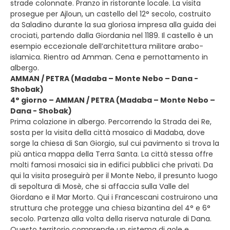
strade colonnate. Pranzo in ristorante locale. La visita
prosegue per Ajloun, un castello del 12° secolo, costruito
da Saladino durante la sua gloriosa impresa alla guida dei
crociati, partendo dalla Giordania nel 1189. Il castello è un
esempio eccezionale dell’architettura militare arabo-
islamica. Rientro ad Amman. Cena e pernottamento in
albergo.
AMMAN / PETRA (Madaba – Monte Nebo – Dana -
Shobak)
4° giorno – AMMAN / PETRA (Madaba – Monte Nebo –
Dana - Shobak)
Prima colazione in albergo. Percorrendo la Strada dei Re,
sosta per la visita della città mosaico di Madaba, dove
sorge la chiesa di San Giorgio, sul cui pavimento si trova la
più antica mappa della Terra Santa. La città stessa offre
molti famosi mosaici sia in edifici pubblici che privati. Da
qui la visita proseguirà per il Monte Nebo, il presunto luogo
di sepoltura di Mosè, che si affaccia sulla Valle del
Giordano e il Mar Morto. Qui i Francescani costruirono una
struttura che protegge una chiesa bizantina del 4° e 6°
secolo. Partenza alla volta della riserva naturale di Dana.
Questo territorio comprende un sistema di gole e