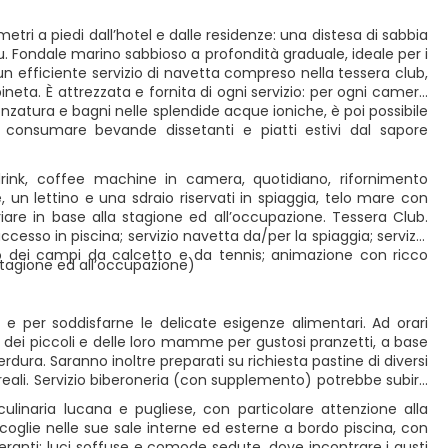
tri a piedi dall’hotel e dalle residenze: una distesa di sabbia
lu. Fondale marino sabbioso a profondità graduale, ideale per i
un efficiente servizio di navetta compreso nella tessera club,
eta. È attrezzata e fornita di ogni servizio: per ogni camera
zatura e bagni nelle splendide acque ioniche, è poi possibile
e consumare bevande dissetanti e piatti estivi dal sapore
ink, coffee machine in camera, quotidiano, rifornimento
 un lettino e una sdraio riservati in spiaggia, telo mare con
are in base alla stagione ed all’occupazione. Tessera Club.
 accesso in piscina; servizio navetta da/per la spiaggia; servizio
zo dei campi da calcetto e da tennis; animazione con ricco
 stagione ed all’occupazione)
e per soddisfarne le delicate esigenze alimentari. Ad orari
one dei piccoli e delle loro mamme per gustosi pranzetti, a base
rdura. Saranno inoltre preparati su richiesta pastine di diversi
ereali. Servizio biberoneria (con supplemento) potrebbe subire
culinaria lucana e pugliese, con particolare attenzione alla
i accoglie nelle sue sale interne ed esterne a bordo piscina, con
leranti: luci soffuse e comode sedute, dove incontrare i gusti