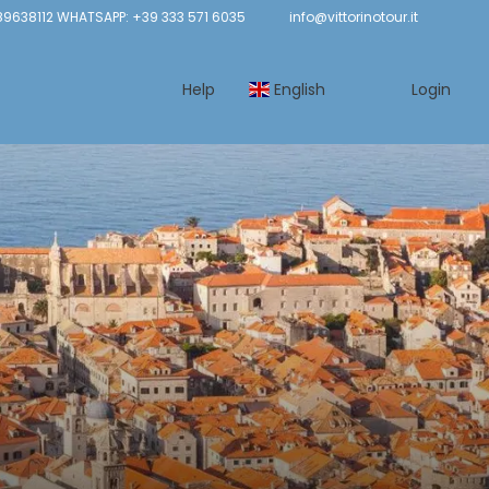
9638112 WHATSAPP: +39 333 571 6035
info@vittorinotour.it
Help
English
Login