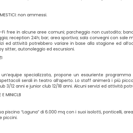
MESTICI: non ammessi.
i-Fi free in alcune aree comuni; parcheggio non custodito; banco
ggia; reception 24h; bar; area sportiva; sala convegni con sale mod
izi ed attività potrebbero variare in base alla stagione ed all’
by sitter, autonoleggio ed escursioni.
ZI
un’equipe specializzata, propone un esauriente programma d
spettacoli serali in teatro all’aperto. Lo staff animerà i più p
lub 3/12 anni e junior club 12/18 anni. Alcuni servizi ed attività p
 E MINICLB
 piscina “Laguna” di 6.000 mq con i suoi isolotti, ponticelli, are
e piccini.