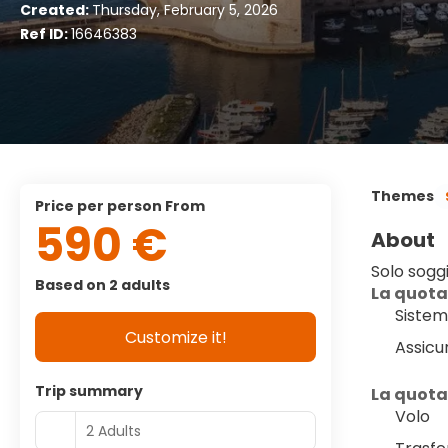
Created:
Thursday, February 5, 2026
Ref ID:
16646383
Themes
price per person From
590 €
About
Solo sogg
Based on 2 adults
La quota
Sistem
Customize it!
Assicu
Trip summary
La quota
Volo
2 Adults