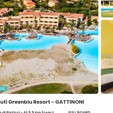
TED
uti Greenblu Resort - GATTINONI
i Pisticci - At 5.5 km from the centre
FULL BOARD