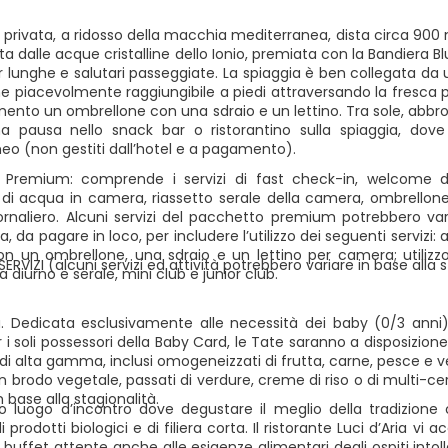
 privata, a ridosso della macchia mediterranea, dista circa 900 me
a dalle acque cristalline dello Ionio, premiata con la Bandiera B
r lunghe e salutari passeggiate. La spiaggia è ben collegata da 
 piacevolmente raggiungibile a piedi attraversando la fresca pin
ento un ombrellone con una sdraio e un lettino. Tra sole, abbron
a pausa nello snack bar o ristorantino sulla spiaggia, dov
eo (non gestiti dall’hotel e a pagamento).
 Premium: comprende i servizi di fast check-in, welcome dr
o di acqua in camera, riassetto serale della camera, ombrellone,
rnaliero. Alcuni servizi del pacchetto premium potrebbero vari
a, da pagare in loco, per includere l’utilizzo dei seguenti servizi:
on un ombrellone, una sdraio e un lettino per camera; utiliz
SERVIZI (alcuni servizi ed attività potrebbero variare in base alla
iurno e serale, mini club e junior club.
a. Dedicata esclusivamente alle necessità dei baby (0/3 anni) 
per i soli possessori della Baby Card, le Tate saranno a disposizi
 di alta gamma, inclusi omogeneizzati di frutta, carne, pesce e ve
n brodo vegetale, passati di verdure, creme di riso o di multi-c
n base alla stagionalità.
so luogo d’incontro dove degustare il meglio della tradizione 
i prodotti biologici e di filiera corta. Il ristorante Luci d’Aria v
buffet attente anche alle esigenze alimentari degli ospiti intol