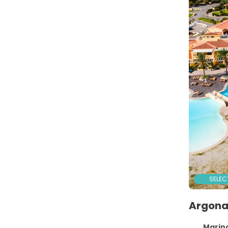
SELEC
Argona
Marina d