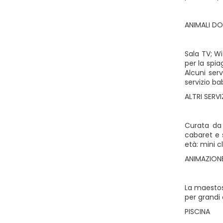
ANIMALI DO
Sala TV; W
per la spia
Alcuni serv
servizio ba
ALTRI SERVI
Curata da 
cabaret e 
età: mini c
ANIMAZIONE
La maestosa
per grandi 
PISCINA