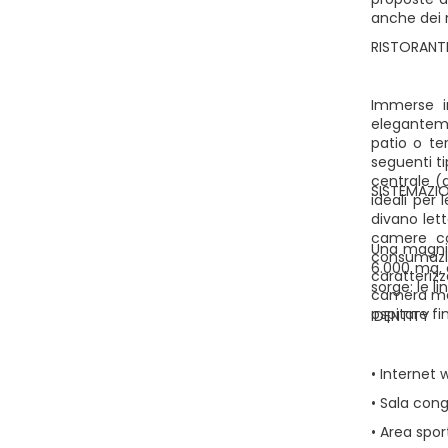
anche dei n
RISTORANT
Immerse i
eleganteme
patio o te
seguenti ti
centrale (d
SISTEMAZIO
ideali per
divano lett
camere con
Una magnif
consumazi
6.000 mq, 
caratterizz
sorge: le l
camera mat
ospitare fi
IDENTITY
• Internet 
• Sala cong
• Area spor