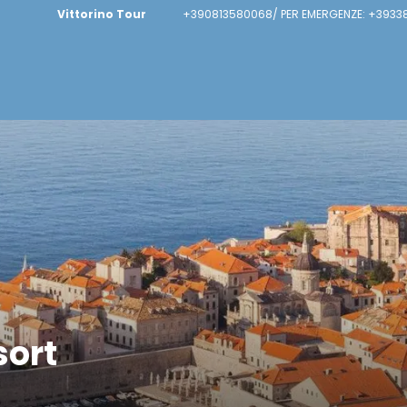
Vittorino Tour
+390813580068/ PER EMERGENZE: +39338
sort