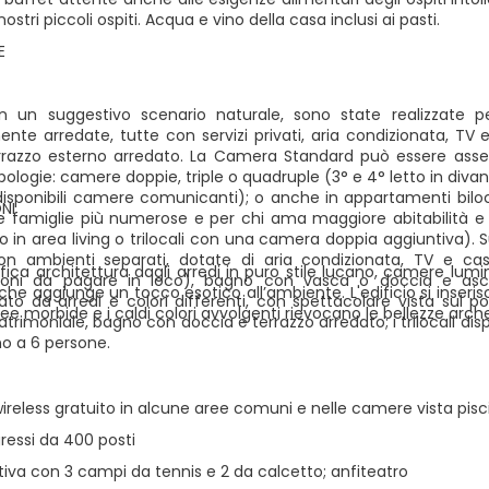
ostri piccoli ospiti. Acqua e vino della casa inclusi ai pasti.
E
n un suggestivo scenario naturale, sono state realizzate p
nte arredate, tutte con servizi privati, aria condizionata, TV 
rrazzo esterno arredato. La Camera Standard può essere assegn
pologie: camere doppie, triple o quadruple (3° e 4° letto in divano
isponibili camere comunicanti); o anche in appartamenti bilocali
NI
 le famiglie più numerose e per chi ama maggiore abitabilità e 
o in area living o trilocali con una camera doppia aggiuntiva). 
 ambienti separati, dotate di aria condizionata, TV e cass
ica architettura dagli arredi in puro stile lucano, camere lumi
oni da pagare in loco), bagno con vasca o doccia e asciu
che aggiunge un tocco esotico all’ambiente. L'edificio si inser
ato da arredi e colori differenti, con spettacolare vista sul po
inee morbide e i caldi colori avvolgenti rievocano le bellezze ar
rimoniale, bagno con doccia e terrazzo arredato; i trilocali dis
no a 6 persone.
wireless gratuito in alcune aree comuni e nelle camere vista pis
ressi da 400 posti
tiva con 3 campi da tennis e 2 da calcetto; anfiteatro