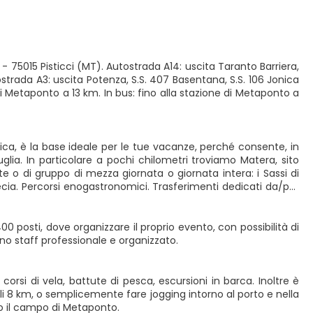
 - 75015 Pisticci (MT). Autostrada A14: uscita Taranto Barriera,
strada A3: uscita Potenza, S.S. 407 Basentana, S.S. 106 Jonica
i Metaponto a 13 km. In bus: fino alla stazione di Metaponto a
ica, è la base ideale per le tue vacanze, perché consente, in
Puglia. In particolare a pochi chilometri troviamo Matera, sito
e o di gruppo di mezza giornata o giornata intera: i Sassi di
ecia. Percorsi enogastronomici. Trasferimenti dedicati da/per
 posti, dove organizzare il proprio evento, con possibilità di
 uno staff professionale e organizzato.
 corsi di vela, battute di pesca, escursioni in barca. Inoltre è
oli 8 km, o semplicemente fare jogging intorno al porto e nella
so il campo di Metaponto.