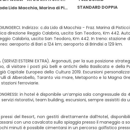
STANDARD DOPPIA
 Lido Macchia, Marina di Pisticci 75015
NGERCI. Indirizzo: c.da Lido di Macchia - Fraz. Marina di Pisticci
nica direzione Reggio Calabria, uscita San Teodoro, Km 442. Auto
eggio Calabria, uscita San Teodoro, Km 442. In treno: stazione d
ereo: aeroporto di Bari a 124 km; aeroporto di Brindisi a 129 km.
(SERVIZI ESTERNI EXTRA). Argonauti, per la sua posizione strateg
 di visitare i posti più belli e antichi della Basilicata e della 
ià Capitale Europea della Cultura 2019. Escursioni personalizzat
Trulli di Alberobello, Taranto via mare, Metaponto e la Magna Gr
 stazioni ferroviarie.
NGRESSI: in hotel è disponibile un’ampia sala congressuale da 400
i servizi ristorativi, team building, escursioni, sempre assistiti da
pressi del Resort, non gestiti direttamente dall’Hotel, disponibili
ilassarsi con una cavalcata sulla spiaggia presso il maneggio a s
ochi minuti è possibile cimentarsi in un percorso golfistico pres