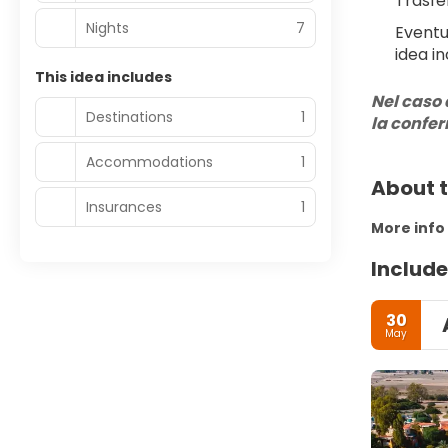
Trasfe
Nights
7
Eventu
idea in
This idea includes
Nel caso 
Destinations
1
la confe
Accommodations
1
About t
Insurances
1
More info
Include
30
May