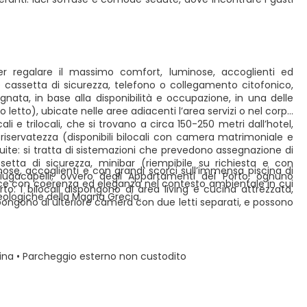
er regalare il massimo comfort, luminose, accoglienti ed
e cassetta di sicurezza, telefono o collegamento citofonico,
ata, in base alla disponibilità e occupazione, in una delle
 letto), ubicate nelle aree adiacenti l’area servizi o nel corpo
 e trilocali, che si trovano a circa 150-250 metri dall’hotel,
riservatezza (disponibili bilocali con camera matrimoniale e
Suite: si tratta di sistemazioni che prevedono assegnazione di
etta di sicurezza, minibar (riempibile su richiesta e con
nose, accoglienti e con grandi scorci sull’immensa piscina di
gacapelli; ovvero degli Appartamenti del Porto, ognuno
isce con coerenza ed eleganza nel contesto ambientale in cui
rto: i bilocali dispongono di area living e cucina attrezzata,
cheologiche della Magna Grecia.
pongono di ulteriore camera con due letti separati, e possono
cina • Parcheggio esterno non custodito