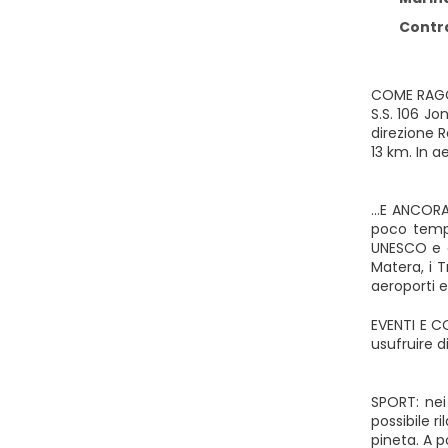
Contrada
COME RAGGIU
S.S. 106 Jo
direzione R
13 km. In a
…E ANCORA 
poco tempo,
UNESCO e g
Matera, i 
aeroporti e
EVENTI E CO
usufruire d
SPORT: nei 
possibile r
pineta. A p