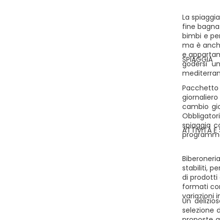
La spiaggia
fine bagnat
bimbi e pe
ma è anche
e appartam
SPIAGGIA
godersi un
mediterran
Pacchetto
giornalier
cambio gio
Obbligatori
spiaggia c
ATTIVITÀ E 
programma d
Biberoneri
stabiliti, 
di prodotti
formati co
variazioni i
Un delizio
selezione d
proposte a 