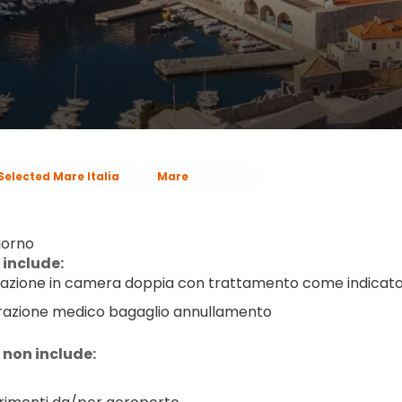
Selected Mare Italia
Mare
iorno
 include:
azione in camera doppia con trattamento come indicat
razione medico bagaglio annullamento
 non include: