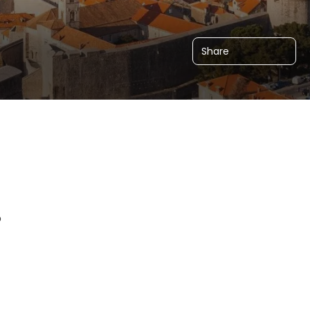
Share
o