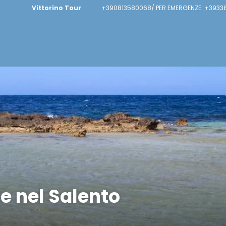
Vittorino Tour
+390813580068/ PER EMERGENZE: +39338
e nel Salento