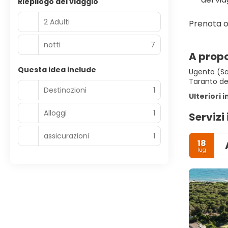
Riepilogo del viaggio
2 Adulti
Prenota o
notti
7
A propo
Questa idea include
Ugento (Sal
Taranto del
Destinazioni
1
Ulteriori 
Alloggi
1
Servizi 
assicurazioni
1
18
lug