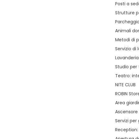
Posti a sed
Strutture 
Parcheggio:
Animali d
Metodi di 
Servizio d
Lavanderia/
Studio per 
Teatro: int
NITE CLUB
ROBIN Stor
Area giard
Ascensore n
Servizi per 
Reception: 
Apertura de