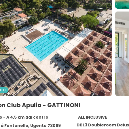
TED
on Club Apulia - GATTINONI
 - A 4,5 km dal centro
ALL INCLUSIVE
DBL3 Doubleroom Delu
tá Fontanelle, Ugento 73059