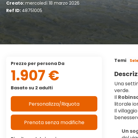
Creato:
mercoledì 18 marzo 2026
Ref ID:
48751005
Temi
Sel
Prezzo per persona Da
1.907 €
Descriz
Una setti
Basato su 2 adulti
verde.
Il 
Robinso
Personalizza/Riquota
litorale i
Il villagg
benessere
Prenota senza modifiche
Un so
del via