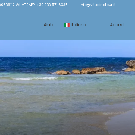
9638112 WHATSAPP: +39 333 571 6035
info@vittorinotour.it
Aiuto
Italiano
Accedi