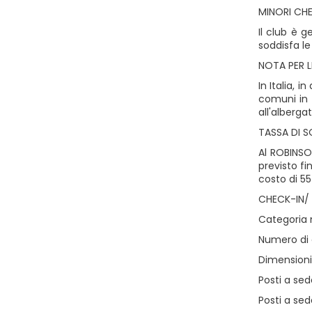
MINORI CHE
Il club è 
soddisfa le
NOTA PER L
In Italia, 
comuni in 
all'albergat
TASSA DI 
Al ROBINSO
previsto fi
costo di 55 
CHECK-IN/
Categoria n
Numero di e
Dimensioni 
Posti a sed
Posti a sed