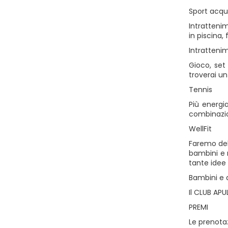
Sport acqu
Intrattenim
in piscina,
Intratteni
Gioco, set
troverai un
Tennis
Più energi
combinazio
WellFit
Faremo del
bambini e r
tante idee
Bambini e 
Il CLUB AP
PREMI
Le prenotaz