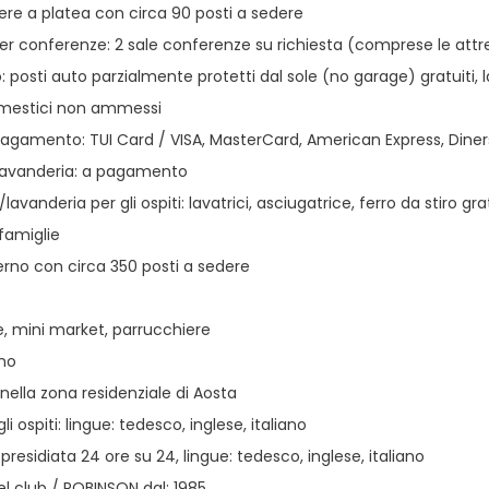
ere a platea con circa 90 posti a sedere
per conferenze: 2 sale conferenze su richiesta (comprese le att
 posti auto parzialmente protetti dal sole (no garage) gratuiti, 
omestici non ammessi
pagamento: TUI Card / VISA, MasterCard, American Express, Dine
i lavanderia: a pagamento
lavanderia per gli ospiti: lavatrici, asciugatrice, ferro da stiro g
famiglie
erno con circa 350 posti a sedere
e, mini market, parrucchiere
ino
ella zona residenziale di Aosta
gli ospiti: lingue: tedesco, inglese, italiano
presidiata 24 ore su 24, lingue: tedesco, inglese, italiano
l club / ROBINSON dal: 1985