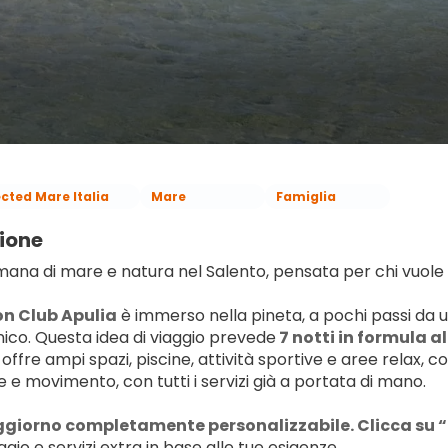
ected Mare Italia
Mare
Famiglia
ione
mana di mare e natura nel Salento, pensata per chi vuole 
n Club Apulia
 è immerso nella pineta, a pochi passi da 
onico. Questa idea di viaggio prevede
 7 notti in formula al
io offre ampi spazi, piscine, attività sportive e aree relax,
 e movimento, con tutti i servizi già a portata di mano.
ggiorno completamente personalizzabile. Clicca su “
ggio e servizi extra in base alle tue esigenze.