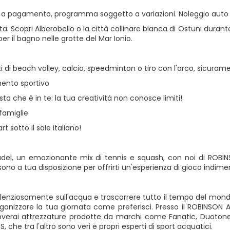
i a pagamento, programma soggetto a variazioni. Noleggio auto
lta: Scopri Alberobello o la città collinare bianca di Ostuni duran
er il bagno nelle grotte del Mar Ionio.
ti di beach volley, calcio, speedminton o tiro con l'arco, sicuram
mento sportivo
tista che è in te: la tua creatività non conosce limiti!
 famiglie
rt sotto il sole italiano!
padel, un emozionante mix di tennis e squash, con noi di ROBIN
 sono a tua disposizione per offrirti un'esperienza di gioco indime
ilenziosamente sull'acqua e trascorrere tutto il tempo del mondo i
rganizzare la tua giornata come preferisci. Presso il ROBINSON A
overai attrezzature prodotte da marchi come Fanatic, Duotone o
S, che tra l'altro sono veri e propri esperti di sport acquatici.