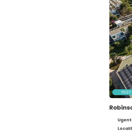
SELEC
Robins
Ugento
Locali