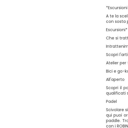
*Escursion
A te la sce
con sosta p
Escursioni*
Che si trat
Intratteni
Scopri l'ar
Atelier per
Bici e go-ka
All'aperto
Scopri il 
qualificati
Padel
Scivolare s
qui puoi o
paddle. Tr
con i ROBIN