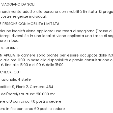
 VIAGGIANO DA SOLI
generalmente adatto alle persone con mobilità limitata. Si preg
 vostre esigenze individuali.
E PERSONE CON MOBILITÀ LIMITATA
in alcune località viene applicata una tassa di soggiorno ("tassa di
tempi diversi. Se in una località viene applicata una tassa di 
ore in loco.
SOGGIORNO
N APULIA, le camere sono pronte per essere occupate dalle 15:00 
no alle ore 11:00. In base alla disponibilità e previa consultazion
€ fino alle 15:00 o di 90 € dalle 15:00.
 CHECK-OUT
azionale: 4 stelle
difici: 9, Piani: 2, Camere: 464
dell'hotel/struttura: 210.000 m²
ere a U con circa 40 posti a sedere
ere in fila con circa 60 posti a sedere