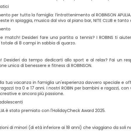
atici
ento per tutta la famiglia: l’intrattenimento al ROBINSON APULIA. T
 feste in spiaggia, musica dal vivo al piano bar, NITE CLUB e tanto a
mento
 e match! Desideri fare una partita a tennis? I ROBINS ti aiuter
 totale di 8 campi in sabbia di quarzo.
a! Desideri da tempo dedicarti allo sport e al relax? Fai un res
ne unica di benessere e fitness di ROBINSON.
la tua vacanza in famiglia un'esperienza davvero speciale e off
agazzi tra 0 e 17 anni. I nostri ROBIN per bambini e ragazzi, con
 creative e ancora più passione.
adolescenti
ULIA è stato premiato con l'HolidayCheck Award 2025.
ioni di minori (di età inferiore ai 18 anni) che viaggiano da soli